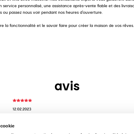
service personnalisé, une assistance après-vente fiable et des livrais
s ou passez nous voir pendant nos heures d'ouverture.
 la fonctionnalité et le savoir faire pour créer la maison de vos rêves
avis
12.02.2023
Ferdinando Panico
Un bello store monomarchio con una esposizione molto
 cookie
variegata ed i consulenti alle vendite molto gentili,