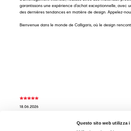
garantissons une expérience d'achat exceptionnelle, avec un 
des dernières tendances en matière de design. Appelez-nou
Bienvenue dans le monde de Calligaris, où le design rencontre
18.06.2026
Raimonda Fasulo
Ottima esperienza! Consulente alle vendite molto gentile,
Questo sito web utilizza i
professionale e competente.