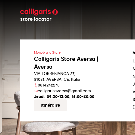
store locator
h
Monobrand Store
Calligaris Store Aversa |
L
Aversa
M
VIA TORREBIANCA 27,
M
81031, AVERSA, CE, Italie
J
0814242278
calligarisaversa@gmail.com
V
Jeudi:
09:30-13:00, 16:00-20:00
S
itinéraire