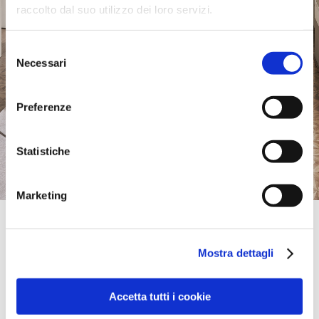
raccolto dal suo utilizzo dei loro servizi.
Selezione
Necessari
del
consenso
Preferenze
Statistiche
Marketing
Monobrand Store
Store Calligaris Bologna | Bologna
Mostra dettagli
VIA GIOVANNI ELKAN, 6/F,
40132, BOLOGNA, BO, Italie
+39-051-727-344
shopcalligaris@franchisedie.it
Accetta tutti i cookie
Samedi:
09:00-13:00, 15:00-19:00