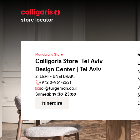
store locator
h
Monobrand Store
Calligaris Store Tel Aviv
L
Design Center | Tel Aviv
M
2, LEHI - BNEI BRAK,
M
+972 3-961-2631
J
sol@turgeman.co.il
Samedi:
19:30-23:00
S
itinéraire