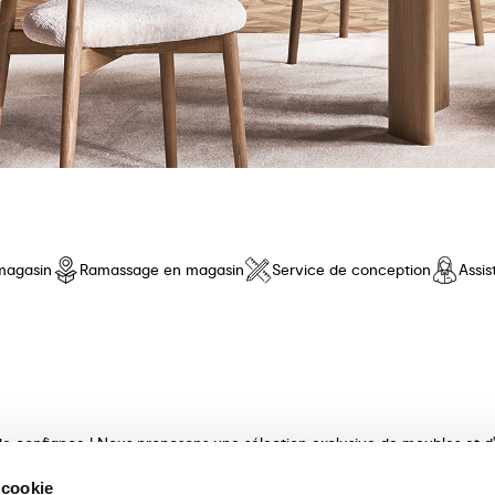
magasin
Ramassage en magasin
Service de conception
Assi
e confiance ! Nous proposons une sélection exclusive de meubles et d'a
e qualité, au design innovant et au confort inégalé. Découvrez nos coll
 cookie
ux et finis avec maestria. Nos consultants experts vous guideront dan