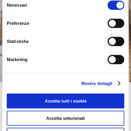
Necessari
del
consenso
Preferenze
Statistiche
Marketing
Mostra dettagli
Official Retailer
Roufas Furniture | Rhodes Island
Accetta tutti i cookie
24TH KLM AVENUE RODHOU - LINDOU,
85100, RHODES ISLAND, Grèce
itinéraire
Accetta selezionati