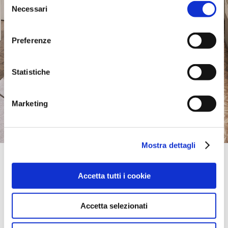
Necessari
del
consenso
Preferenze
Statistiche
Marketing
Mostra dettagli
Official Retailer
Vepsalainen - Vantaa Porttipuisto | Vantaa
Accetta tutti i cookie
PORTTIPUISTONTIE 1,
01200, VANTAA, Finlande
itinéraire
Accetta selezionati