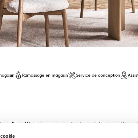
magasin
Ramassage en magasin
Service de conception
Assi
e confiance ! Nous proposons une sélection exclusive de meubles et d'a
e qualité, au design innovant et au confort inégalé. Découvrez nos coll
 cookie
ux et finis avec maestria. Nos consultants experts vous guideront dan