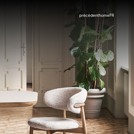
précédent
home
FR