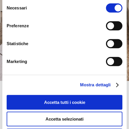
Selezione
Necessari
del
consenso
Preferenze
Statistiche
Marketing
Mostra dettagli
Official Retailer
Attica | Halifax
Accetta tutti i cookie
3065 ROBIE STREET,
B3K 4P6, HALIFAX, NS, Canada
(902)423-2557
Accetta selezionati
itinéraire