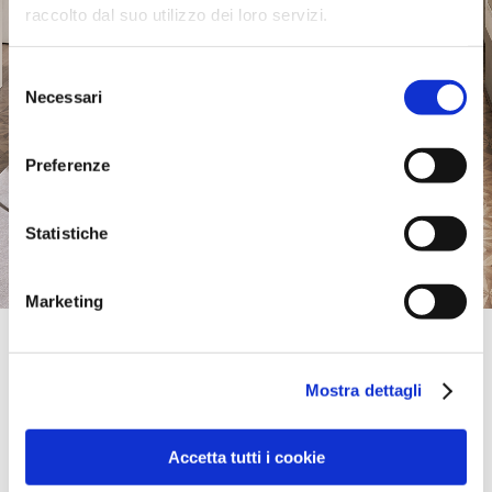
raccolto dal suo utilizzo dei loro servizi.
Selezione
Necessari
del
consenso
Preferenze
Statistiche
Marketing
Official Retailer
Boma Namjestaj | Siroki Brijeg
Mostra dettagli
FRA DOMINIKA MANDICA 17 A,
88220, SIROKI BRIJEG, Bosnie-Herzégovine
+387 39/704-860
info@boma.ba
Accetta tutti i cookie
Vendredi :
08:00-19:00