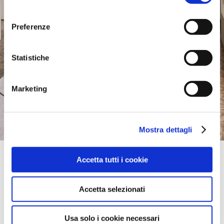
consenso
Preferenze
Statistiche
Marketing
Mostra dettagli
Official Retailer
Accetta tutti i cookie
Meubles Belot | Soignies
CHEMIN DE NIVELLES 27 / 31,
7060, SOIGNIES, HENEGOUWEN-HAINNAUT, Belgique
Accetta selezionati
itinéraire
Usa solo i cookie necessari