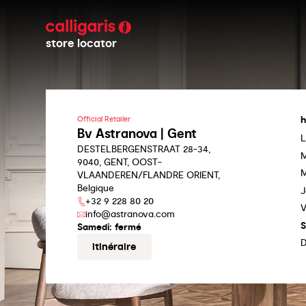
store locator
h
Official Retailer
Bv Astranova | Gent
L
DESTELBERGENSTRAAT 28-34,
M
9040, GENT, OOST-
M
VLAANDEREN/FLANDRE ORIENT,
Belgique
J
+32 9 228 80 20
V
info@astranova.com
S
Samedi:
fermé
itinéraire