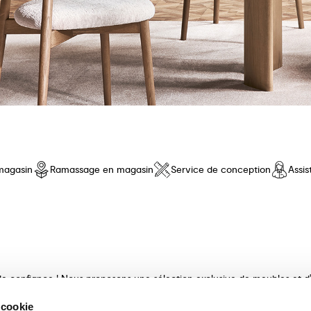
magasin
Ramassage en magasin
Service de conception
Assi
e confiance ! Nous proposons une sélection exclusive de meubles et d'a
e qualité, au design innovant et au confort inégalé. Découvrez nos coll
 cookie
ux et finis avec maestria. Nos consultants experts vous guideront dan