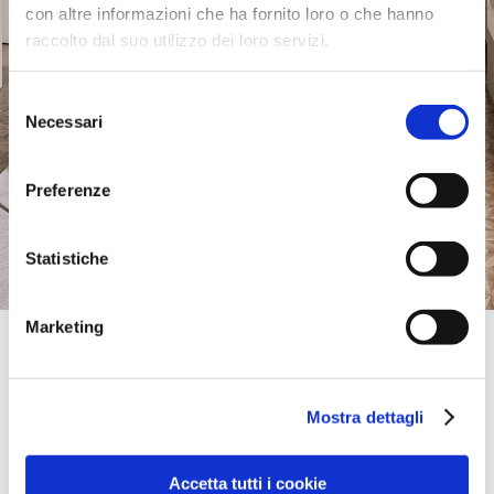
con altre informazioni che ha fornito loro o che hanno
raccolto dal suo utilizzo dei loro servizi.
Selezione
Necessari
del
consenso
Preferenze
Statistiche
Marketing
Monobrand Store
Calligaris Store Richmond | Richmond -
Melbourne
Mostra dettagli
481 CHURCH STREET,
3121, RICHMOND - MELBOURNE, Victoria, Australie
0061392080600
Accetta tutti i cookie
www.voyagerinteriors.com.au