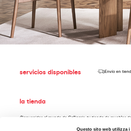
servicios disponibles
Envío en tien
la tienda
¡Bienvenidos al mundo de Calligaris, tu tienda de muebles 
producir y vender productos de alta calidad, con un diseño
Questo sito web utilizza i
decoración, fabricados con materiales preciosos y teminado