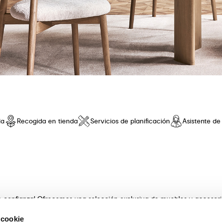
da
Recogida en tienda
Servicios de planificación
Asistente d
de confianza! Ofrecemos una selección exclusiva de muebles y accesor
 innovador y una comodidad sin iguales. Descubre nuestras coleccione
 cookie
s con artesanía . Nuestros expertos asesores te guiarán en la elecció