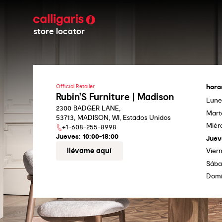
store locator
hora
Official Retailer
Rubin'S Furniture | Madison
Lune
2300 BADGER LANE,
Mart
53713, MADISON, WI, Estados Unidos
Miér
+1-608-255-8998
Jueves:
10:00-18:00
Juev
llévame aquí
Vier
Sáb
Dom