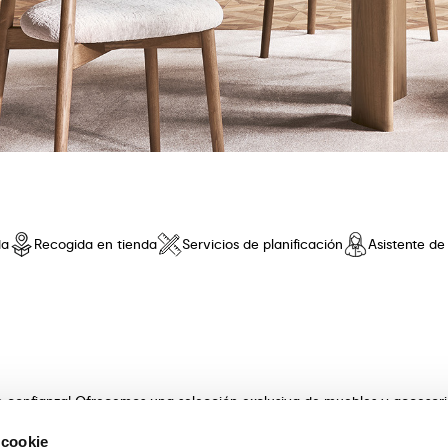
da
Recogida en tienda
Servicios de planificación
Asistente d
de confianza! Ofrecemos una selección exclusiva de muebles y accesor
 innovador y una comodidad sin iguales. Descubre nuestras coleccione
 cookie
s con artesanía . Nuestros expertos asesores te guiarán en la elecció