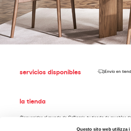
servicios disponibles
Envío en tien
la tienda
¡Bienvenidos al mundo de Calligaris, tu tienda de muebles 
producir y vender productos de alta calidad, con un diseño
Questo sito web utilizza i
decoración, fabricados con materiales preciosos y teminado