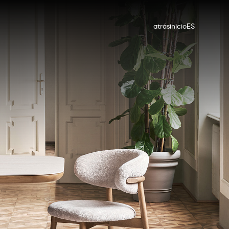
atrás
inicio
ES