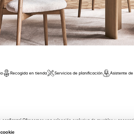
da
Recogida en tienda
Servicios de planificación
Asistente d
de confianza! Ofrecemos una selección exclusiva de muebles y accesor
 innovador y una comodidad sin iguales. Descubre nuestras coleccione
 cookie
s con artesanía . Nuestros expertos asesores te guiarán en la elecció