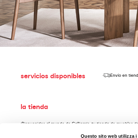
servicios disponibles
Envío en tien
la tienda
¡Bienvenidos al mundo de Calligaris, tu tienda de muebles 
producir y vender productos de alta calidad, con un diseño
Questo sito web utilizza i
decoración, fabricados con materiales preciosos y teminado