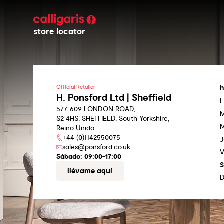
store locator
h
Official Retailer
H. Ponsford Ltd | Sheffield
L
577-609 LONDON ROAD,
M
S2 4HS, SHEFFIELD, South Yorkshire,
M
Reino Unido
+44 (0)1142550075
J
sales@ponsford.co.uk
V
Sábado:
09:00-17:00
llévame aquí