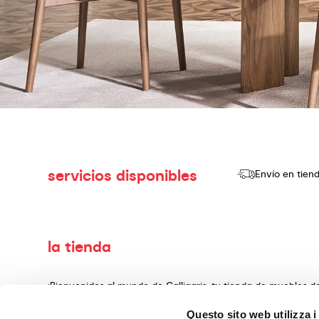
servicios disponibles
Envío en tien
la tienda
¡Bienvenidos al mundo de Calligaris, tu tienda de muebles 
producir y vender productos de alta calidad, con un diseño
Questo sito web utilizza i
decoración, fabricados con materiales preciosos y teminado