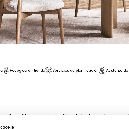
da
Recogida en tienda
Servicios de planificación
Asistente d
de confianza! Ofrecemos una selección exclusiva de muebles y accesor
 innovador y una comodidad sin iguales. Descubre nuestras coleccione
 cookie
s con artesanía . Nuestros expertos asesores te guiarán en la elecció