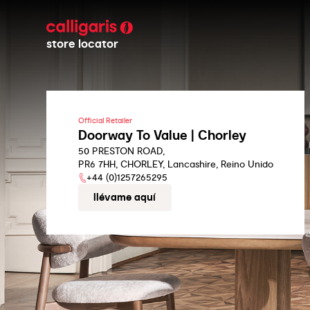
store locator
Official Retailer
Doorway To Value | Chorley
50 PRESTON ROAD,
PR6 7HH, CHORLEY, Lancashire, Reino Unido
+44 (0)1257265295
llévame aquí