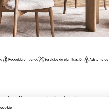
da
Recogida en tienda
Servicios de planificación
Asistente d
de confianza! Ofrecemos una selección exclusiva de muebles y accesor
 innovador y una comodidad sin iguales. Descubre nuestras coleccione
 cookie
s con artesanía . Nuestros expertos asesores te guiarán en la elecció