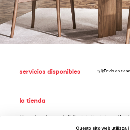
servicios disponibles
Envío en tien
la tienda
¡Bienvenidos al mundo de Calligaris, tu tienda de muebles 
producir y vender productos de alta calidad, con un diseño
Questo sito web utilizza i
decoración, fabricados con materiales preciosos y teminado