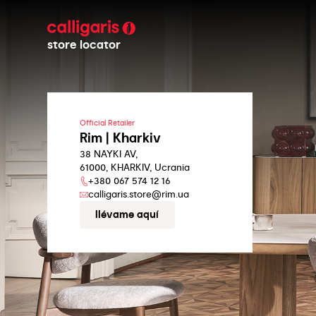
store locator
Official Retailer
Rim | Kharkiv
38 NAYKI AV,
61000, KHARKIV, Ucrania
+380 067 574 12 16
calligaris.store@rim.ua
llévame aquí