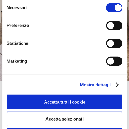
Selezione
Necessari
del
consenso
Preferenze
Statistiche
Marketing
Mostra dettagli
Official Retailer
ARWANA MEBEL Ashgabat
Accetta tutti i cookie
St.1958 (Andalip), 73/1,
-, Ashgabat, Turkmenistán
+99312456999
Sábado:
09:00-19:00
Accetta selezionati
llévame aquí