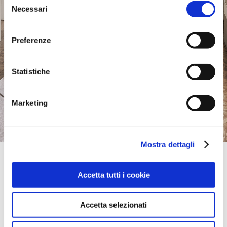
Necessari
del
consenso
Preferenze
Statistiche
Marketing
Mostra dettagli
Official Retailer
Nemetskii Style | Vladivostok
Accetta tutti i cookie
OKEANSKIY PR-KT, 133,
690002, VLADIVOSTOK, Rusia
llévame aquí
Accetta selezionati