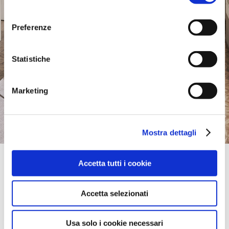
consenso
Preferenze
Statistiche
Marketing
Mostra dettagli
Official Retailer
Accetta tutti i cookie
Salon Mebeli | Sankt Peterburg
PETROVSKY PROSPECT, 14, BLD. 2,
197198, SANKT PETERBURG, Rusia
Accetta selezionati
llévame aquí
Usa solo i cookie necessari