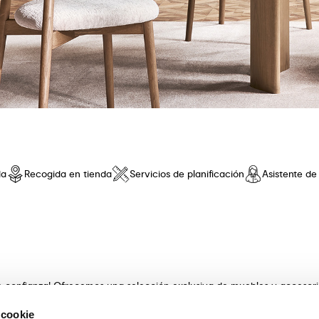
da
Recogida en tienda
Servicios de planificación
Asistente d
de confianza! Ofrecemos una selección exclusiva de muebles y accesor
 innovador y una comodidad sin iguales. Descubre nuestras coleccione
 cookie
s con artesanía . Nuestros expertos asesores te guiarán en la elecció