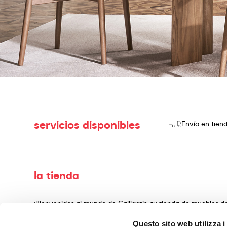
servicios disponibles
Envío en tien
la tienda
¡Bienvenidos al mundo de Calligaris, tu tienda de muebles 
producir y vender productos de alta calidad, con un diseño
Questo sito web utilizza i
decoración, fabricados con materiales preciosos y teminado