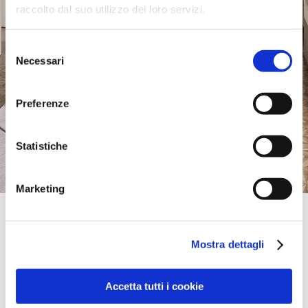
raccolto dal suo utilizzo dei loro servizi.
Selezione
Necessari
del
consenso
Preferenze
Statistiche
Marketing
Official Retailer
Quarto Sala | Paco De Arcos - Lisboa
Mostra dettagli
PRACETA JOSE' EPIFANIO DE ABREU N.4,
2770-094, PACO DE ARCOS - LISBOA, Portugal
+351 214 411 110
atendimento@quartosala.com
Accetta tutti i cookie
Sábado:
10:00-17:00