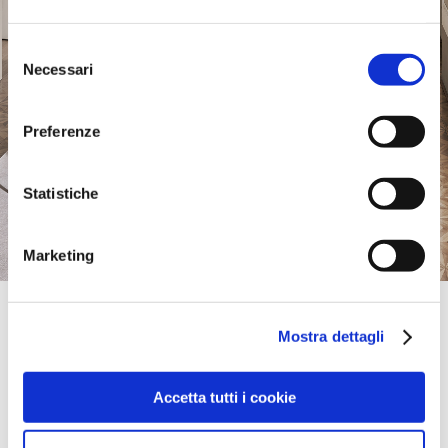
Selezione
Necessari
del
consenso
Preferenze
Statistiche
Marketing
Official Retailer
Empir | Lodz
Mostra dettagli
UL. WIGURY 21,
90-319, LODZ, Polonia
Sábado:
10:00-16:00
Accetta tutti i cookie
llévame aquí