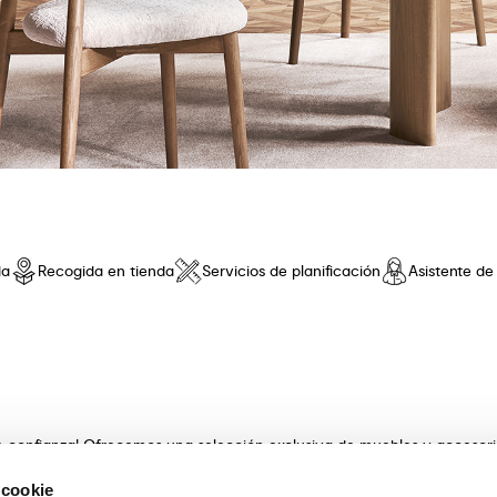
da
Recogida en tienda
Servicios de planificación
Asistente d
de confianza! Ofrecemos una selección exclusiva de muebles y accesor
 innovador y una comodidad sin iguales. Descubre nuestras coleccione
 cookie
s con artesanía . Nuestros expertos asesores te guiarán en la elecció