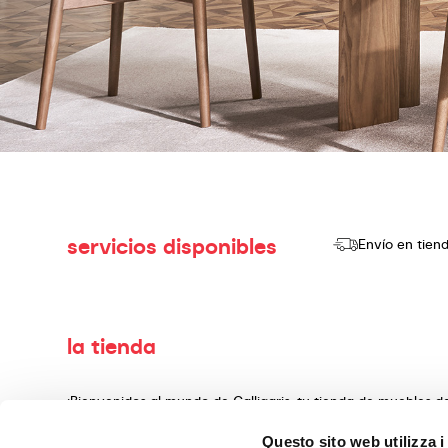
servicios disponibles
Envío en tien
la tienda
¡Bienvenidos al mundo de Calligaris, tu tienda de muebles 
producir y vender productos de alta calidad, con un diseño
Questo sito web utilizza i
decoración, fabricados con materiales preciosos y teminado