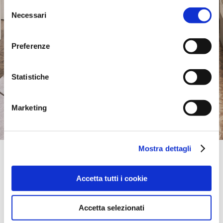
Selezione
Necessari
del
consenso
Preferenze
Statistiche
Marketing
Mostra dettagli
Official Retailer
Roson & Coccolo Arredamenti | S.Giorgio Di
Nogaro
Accetta tutti i cookie
VIA MARITTIMA, 11,
33058, S.GIORGIO DI NOGARO, UD, Italia
Accetta selezionati
llévame aquí