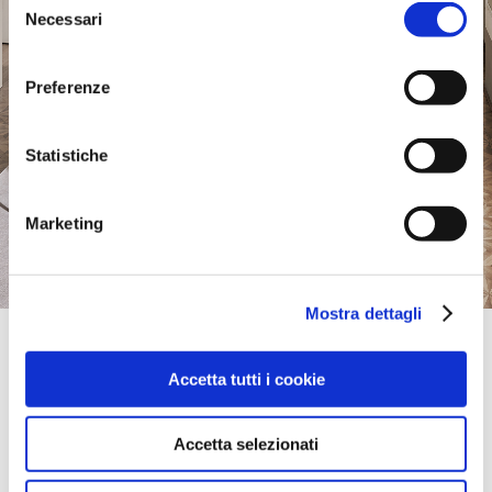
Necessari
del
consenso
Preferenze
Statistiche
Marketing
Mostra dettagli
Official Retailer
Mule' Arredamenti Srl | Alcamo
Accetta tutti i cookie
VIA MONSIGNOR TOMMASO PAPA 17,
91011, ALCAMO, TP, Italia
llévame aquí
Accetta selezionati