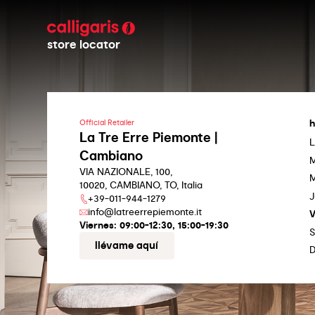
store locator
h
Official Retailer
La Tre Erre Piemonte |
L
Cambiano
M
VIA NAZIONALE, 100,
M
10020, CAMBIANO, TO, Italia
J
+39-011-944-1279
info@latreerrepiemonte.it
V
Viernes:
09:00-12:30, 15:00-19:30
llévame aquí