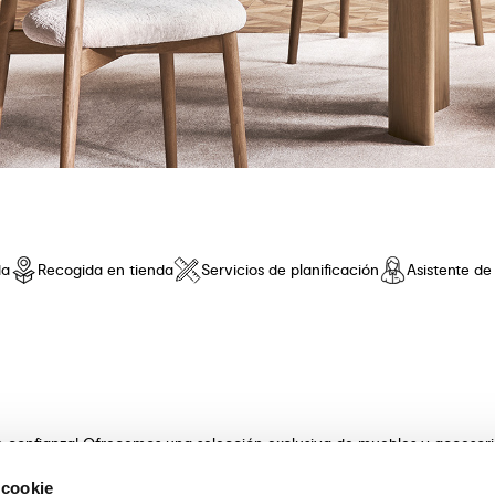
da
Recogida en tienda
Servicios de planificación
Asistente d
de confianza! Ofrecemos una selección exclusiva de muebles y accesor
 innovador y una comodidad sin iguales. Descubre nuestras coleccione
 cookie
s con artesanía . Nuestros expertos asesores te guiarán en la elecció