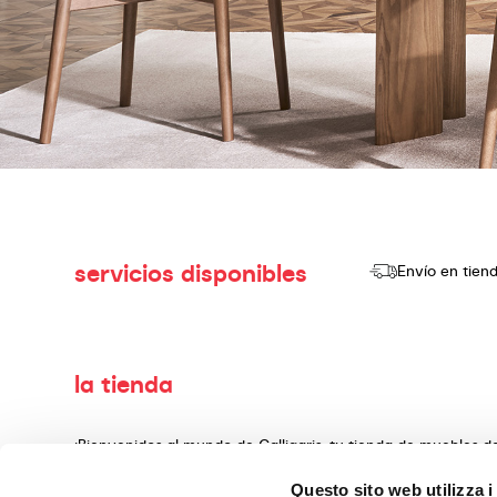
servicios disponibles
Envío en tien
la tienda
¡Bienvenidos al mundo de Calligaris, tu tienda de muebles 
producir y vender productos de alta calidad, con un diseño
Questo sito web utilizza i
decoración, fabricados con materiales preciosos y teminado