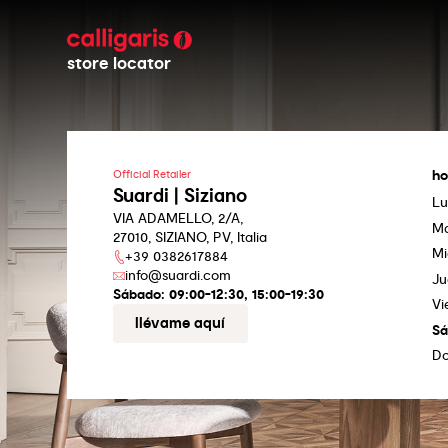
store locator
ho
Official Retailer
Suardi | Siziano
Lu
VIA ADAMELLO, 2/A,
Ma
27010, SIZIANO, PV, Italia
Mi
+39 0382617884
info@suardi.com
Ju
Sábado:
09:00-12:30, 15:00-19:30
Vi
llévame aquí
S
D