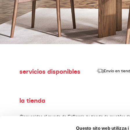
servicios disponibles
Envío en tien
la tienda
¡Bienvenidos al mundo de Calligaris, tu tienda de muebles 
producir y vender productos de alta calidad, con un diseño
Questo sito web utilizza i
decoración, fabricados con materiales preciosos y teminado