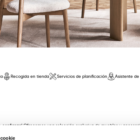
da
Recogida en tienda
Servicios de planificación
Asistente d
de confianza! Ofrecemos una selección exclusiva de muebles y accesor
 innovador y una comodidad sin iguales. Descubre nuestras coleccione
 cookie
s con artesanía . Nuestros expertos asesores te guiarán en la elecció