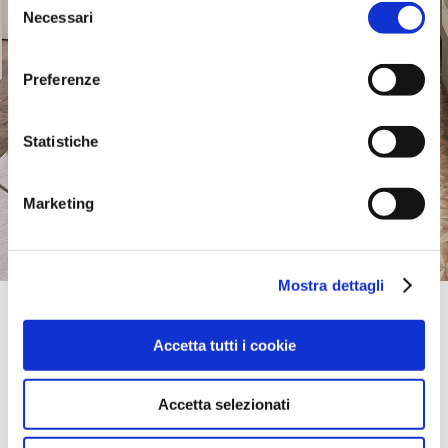
Necessari
del
consenso
Preferenze
Statistiche
Marketing
Mostra dettagli
Official Retailer
Benvenuti Forme | Latina
Accetta tutti i cookie
VIA PICASSO,
04100, LATINA, LT, Italia
llévame aquí
Accetta selezionati