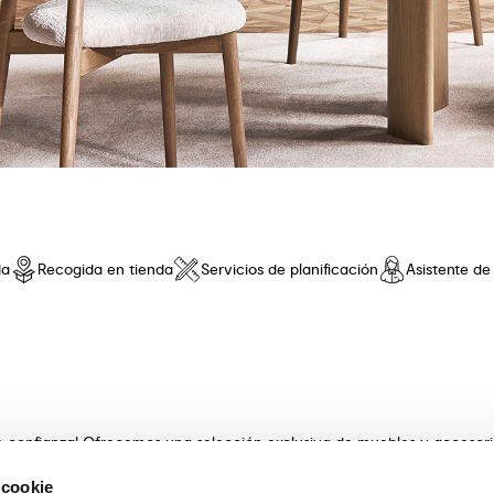
da
Recogida en tienda
Servicios de planificación
Asistente d
de confianza! Ofrecemos una selección exclusiva de muebles y accesor
 innovador y una comodidad sin iguales. Descubre nuestras coleccione
 cookie
s con artesanía . Nuestros expertos asesores te guiarán en la elecció