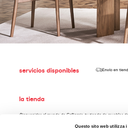
servicios disponibles
Envío en tien
la tienda
¡Bienvenidos al mundo de Calligaris, tu tienda de muebles 
producir y vender productos de alta calidad, con un diseño
Questo sito web utilizza i
decoración, fabricados con materiales preciosos y teminado