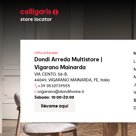
store locator
h
Official Retailer
Dondi Arreda Multistore |
L
Vigarano Mainarda
M
VIA CENTO, 58-B,
M
44049, VIGARANO MAINARDA, FE, Italia
J
+39 0532739555
vigarano@dondihome.it
V
Sábado:
10:00-20:00
llévame aquí