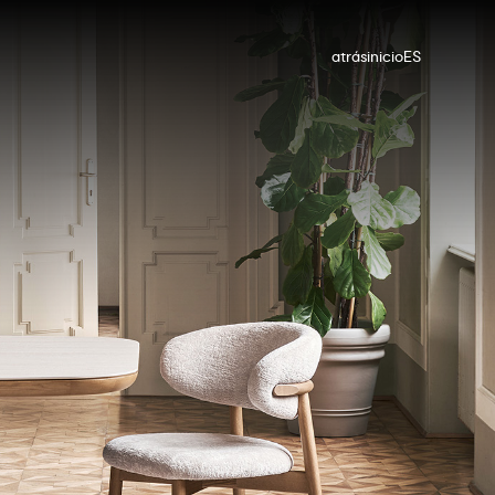
atrás
inicio
ES