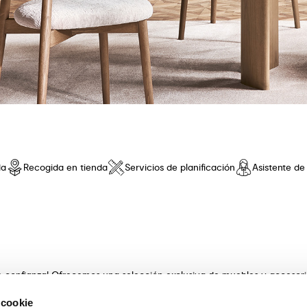
da
Recogida en tienda
Servicios de planificación
Asistente d
de confianza! Ofrecemos una selección exclusiva de muebles y accesor
 innovador y una comodidad sin iguales. Descubre nuestras coleccione
 cookie
s con artesanía . Nuestros expertos asesores te guiarán en la elecció