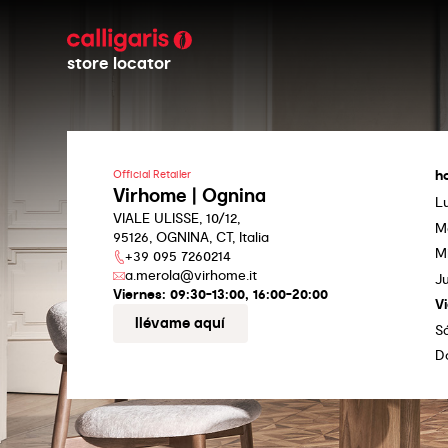
store locator
h
Official Retailer
Virhome | Ognina
L
VIALE ULISSE, 10/12,
M
95126, OGNINA, CT, Italia
M
+39 095 7260214
a.merola@virhome.it
J
Viernes:
09:30-13:00, 16:00-20:00
V
llévame aquí
S
D