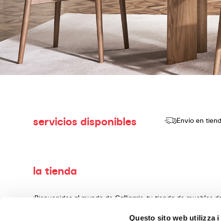
servicios disponibles
Envío en tien
la tienda
¡Bienvenidos al mundo de Calligaris, tu tienda de muebles 
producir y vender productos de alta calidad, con un diseño
Questo sito web utilizza i
decoración, fabricados con materiales preciosos y teminado