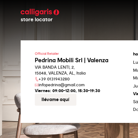
store locator
ho
Official Retailer
Pedrina Mobili Srl | Valenza
Lu
VIA BANDA LENTI, 2,
Ma
15048, VALENZA, AL, Italia
Mi
+39 0131943280
infopedrina@gmail.com
Ju
Viernes:
09:00-12:00, 15:30-19:30
Vi
llévame aquí
S
D