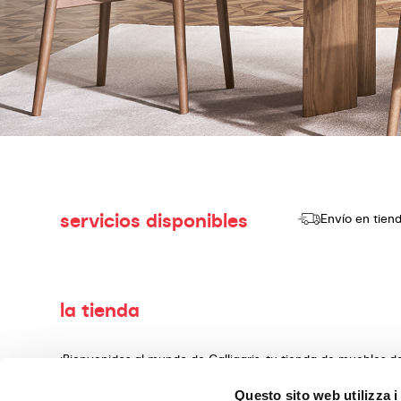
servicios disponibles
Envío en tien
la tienda
¡Bienvenidos al mundo de Calligaris, tu tienda de muebles 
producir y vender productos de alta calidad, con un diseño
Questo sito web utilizza i
decoración, fabricados con materiales preciosos y teminado