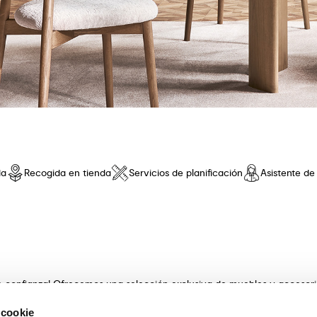
da
Recogida en tienda
Servicios de planificación
Asistente d
de confianza! Ofrecemos una selección exclusiva de muebles y accesor
 innovador y una comodidad sin iguales. Descubre nuestras coleccione
 cookie
s con artesanía . Nuestros expertos asesores te guiarán en la elecció