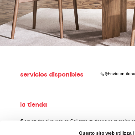
servicios disponibles
Envío en tien
la tienda
¡Bienvenidos al mundo de Calligaris, tu tienda de muebles 
producir y vender productos de alta calidad, con un diseño
Questo sito web utilizza i
decoración, fabricados con materiales preciosos y teminado