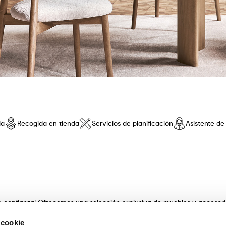
da
Recogida en tienda
Servicios de planificación
Asistente d
de confianza! Ofrecemos una selección exclusiva de muebles y accesor
 innovador y una comodidad sin iguales. Descubre nuestras coleccione
 cookie
s con artesanía . Nuestros expertos asesores te guiarán en la elecció