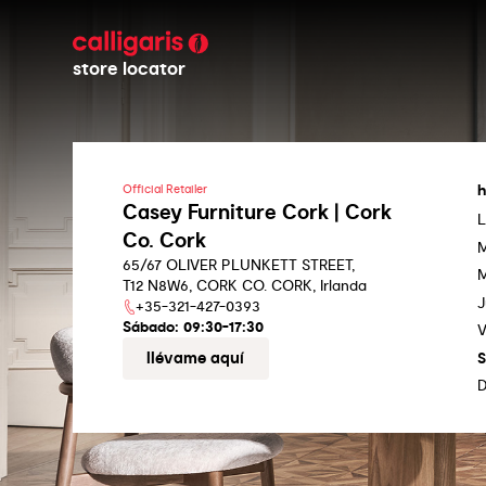
store locator
h
Official Retailer
Casey Furniture Cork | Cork
L
Co. Cork
M
65/67 OLIVER PLUNKETT STREET,
M
T12 N8W6, CORK CO. CORK, Irlanda
J
+35-321-427-0393
Sábado:
09:30-17:30
V
llévame aquí