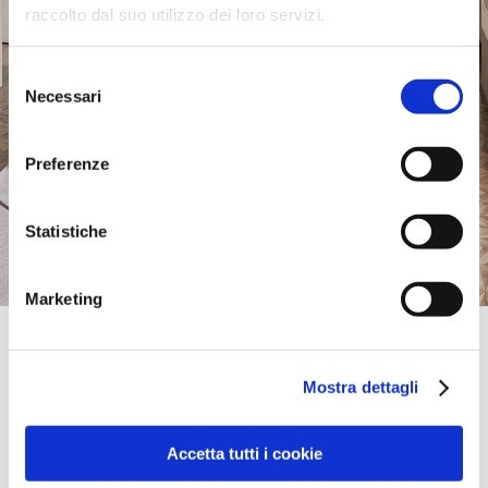
raccolto dal suo utilizzo dei loro servizi.
Selezione
Necessari
del
consenso
Preferenze
Statistiche
Marketing
Official Retailer
Kyros Deco | Chios
Mostra dettagli
ENOSEOS AV. 98,
82132, CHIOS, Grecia
+302271043113
info@kyrosdeco.gr
Accetta tutti i cookie
Lunes:
09:00-14:30