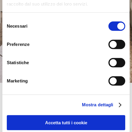
raccolto dal suo utilizzo dei loro servizi.
Selezione
Necessari
del
consenso
Preferenze
Statistiche
Marketing
Official Retailer
Mobilier De France | Seclin
Mostra dettagli
ZONE UNEXPO A1 PARIS,
59113, SECLIN, NORD, Francia
+33 03 28 55 25 80
seclin@mobilierdefrance.com
Accetta tutti i cookie
Sábado:
09:30-19:30