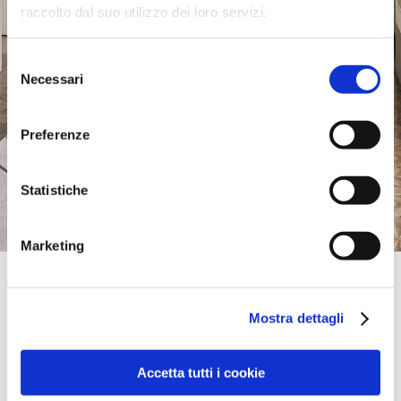
raccolto dal suo utilizzo dei loro servizi.
Selezione
Necessari
del
consenso
Preferenze
Statistiche
Marketing
Official Retailer
Mdf | Domerat
Mostra dettagli
21 RUE JEAN MOULIN,
03410, DOMERAT, ALLIER, Francia
0033470291441
laurent.rochut@maison-crozatier.com
Accetta tutti i cookie
Domingo:
cerrado