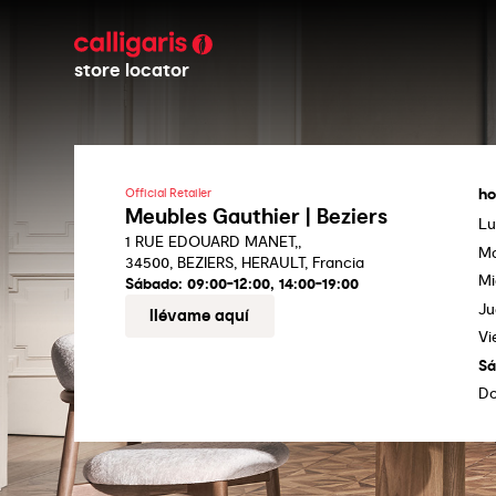
store locator
ho
Official Retailer
Meubles Gauthier | Beziers
Lu
1 RUE EDOUARD MANET,,
Ma
34500, BEZIERS, HERAULT, Francia
Mi
Sábado:
09:00-12:00, 14:00-19:00
Ju
llévame aquí
Vi
S
D