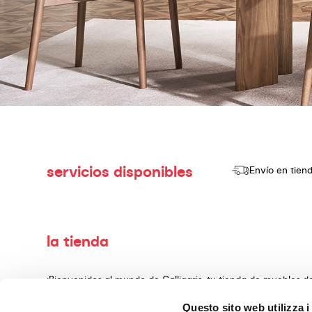
servicios disponibles
Envío en tien
la tienda
¡Bienvenidos al mundo de Calligaris, tu tienda de muebles 
producir y vender productos de alta calidad, con un diseño
Questo sito web utilizza i
decoración, fabricados con materiales preciosos y teminado