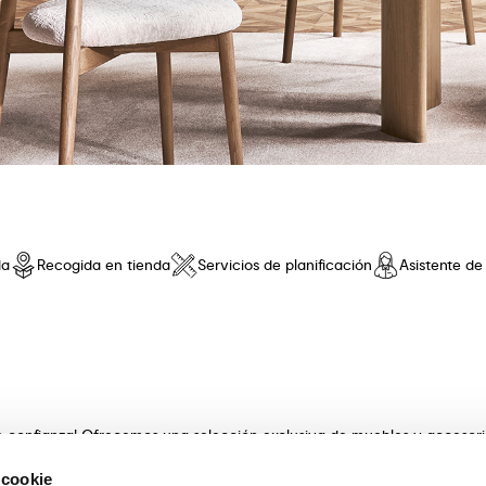
da
Recogida en tienda
Servicios de planificación
Asistente d
de confianza! Ofrecemos una selección exclusiva de muebles y accesor
 innovador y una comodidad sin iguales. Descubre nuestras coleccione
 cookie
s con artesanía . Nuestros expertos asesores te guiarán en la elecció