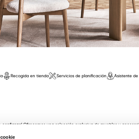
da
Recogida en tienda
Servicios de planificación
Asistente d
de confianza! Ofrecemos una selección exclusiva de muebles y accesor
 innovador y una comodidad sin iguales. Descubre nuestras coleccione
 cookie
s con artesanía . Nuestros expertos asesores te guiarán en la elecció