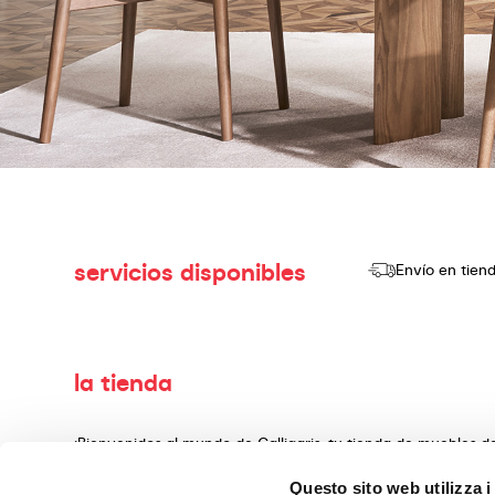
servicios disponibles
Envío en tien
la tienda
¡Bienvenidos al mundo de Calligaris, tu tienda de muebles 
producir y vender productos de alta calidad, con un diseño
Questo sito web utilizza i
decoración, fabricados con materiales preciosos y teminado