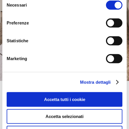
Necessari
del
consenso
Preferenze
Statistiche
Marketing
Mostra dettagli
Official Retailer
Art Interijeri-Kuhinje 2000 D.O.O. | Split
Accetta tutti i cookie
LOVRETSKA 10,
21000, SPLIT, Croacia
llévame aquí
Accetta selezionati