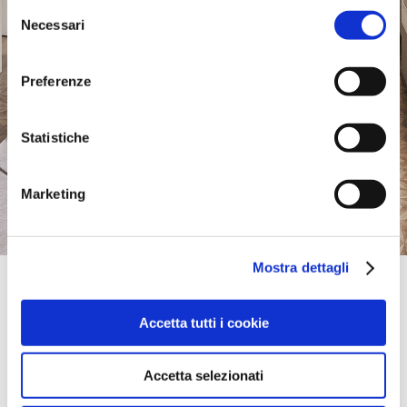
Selezione
Necessari
del
consenso
Preferenze
Statistiche
Marketing
Mostra dettagli
Official Retailer
G2Mc Inc. La Galerie Du Meuble | Quebec
Accetta tutti i cookie
5, RUE GUYART,
G1M 3J4, QUEBEC, QU, Canadá
(418)681-0171
Accetta selezionati
llévame aquí