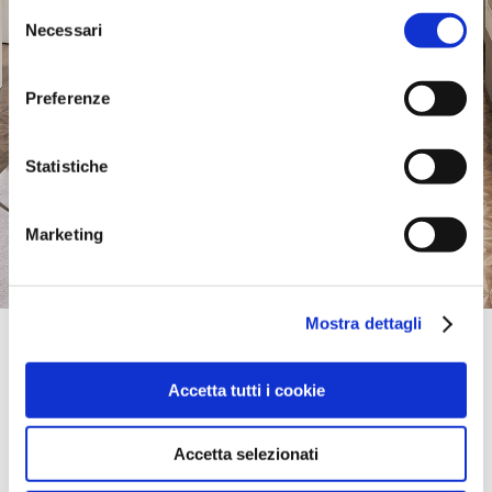
Selezione
Necessari
del
consenso
Preferenze
Statistiche
Marketing
Mostra dettagli
Official Retailer
Safavieh Home Furnishings | Stamford
Accetta tutti i cookie
230 ATLANTIC ST,
06901, STAMFORD, CT., United States
1-203-327-4800
Accetta selezionati
take me here