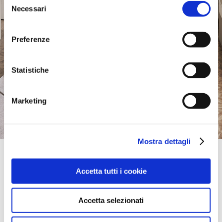
Necessari
del
consenso
Preferenze
Statistiche
Marketing
Mostra dettagli
Official Retailer
Milano Furnishings | Santa Clara
Accetta tutti i cookie
2855 STEVEN CREEK BLVD - #1107,
95050, SANTA CLARA, CA., United States
take me here
Accetta selezionati