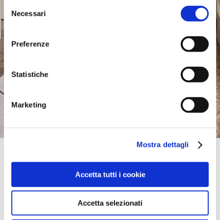
Selezione
Necessari
del
consenso
Preferenze
Statistiche
Marketing
Mostra dettagli
Official Retailer
Furnish | Bend
Accetta tutti i cookie
761 NW ARIZONA AVENUE,
97701, BEND, OR., United States
(541) 617-8911
Accetta selezionati
take me here