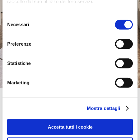
raccolto dal suo utilizzo dei loro servizi.
Selezione
Necessari
del
consenso
Preferenze
Statistiche
Marketing
Official Retailer
My Lusso Casa | Tunbridge Wells
Mostra dettagli
86 CALVERLEY ROAD,
TN1 2UN, TUNBRIDGE WELLS, Kent, United Kingdom
showroom@mylussocasa.co.uk
Accetta tutti i cookie
Friday:
09:30 AM - 05:30 PM
take me here