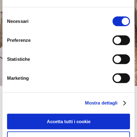
Selezione
Necessari
del
consenso
Preferenze
Statistiche
Marketing
Official Retailer
Designer Sofas Cardiff | Cardiff
Mostra dettagli
CARDIFF GATE RETAIL PARK DERING RD,
CF23 8NL, CARDIFF, Cardiff, United Kingdom
Sunday:
11:00 AM - 05:00 PM
Accetta tutti i cookie
take me here