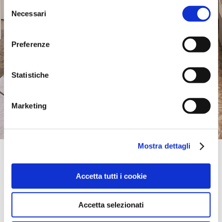
Selezione
Necessari
del
consenso
Preferenze
Statistiche
Marketing
Mostra dettagli
Official Retailer
Connubia | Uzhorod
Accetta tutti i cookie
4A DOKUCHAJEVA,
88000, UZHOROD, Ukraine
003803122640415
Accetta selezionati
take me here