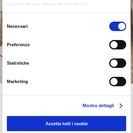
raccolto dal suo utilizzo dei loro servizi.
Selezione
Necessari
del
consenso
Preferenze
Statistiche
Marketing
Official Retailer
La Oca | San Juan
Mostra dettagli
CTRA. ALICANTE-VALENCIA, 115,
03550, SAN JUAN, Alicante, Spain
+34 965 655 414
rrss@laoca.es
Accetta tutti i cookie
Saturday:
10:00 AM - 02:00 PM, 05:00 PM - 09:00 PM