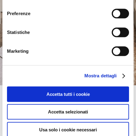
consenso
Preferenze
Statistiche
Marketing
Mostra dettagli
Accetta tutti i cookie
Official Retailer
Dakar Calligaris Store Tribu | Dakar
AV. BLAISE DIAGNE X AV. DU SÉNÉGAL,
Accetta selezionati
take me here
Usa solo i cookie necessari
services available