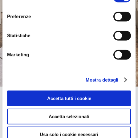
consenso
Preferenze
Statistiche
Marketing
Mostra dettagli
Official Retailer
Accetta tutti i cookie
Galeria Natuzzi Domoteka | Warszawa
CWW DOMOTEKA - UL.MALBORSKA 41,
03-286, WARSZAWA, Poland
Accetta selezionati
take me here
Usa solo i cookie necessari