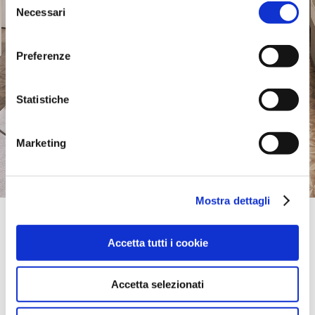
Necessari
del
consenso
Preferenze
Statistiche
Marketing
Mostra dettagli
Official Retailer
Calligaris Studio - Furnitalia | Taguig - Manila
Accetta tutti i cookie
30TH STREET CORNER RIZAL DRIVE,
1634, TAGUIG - MANILA, Philippines
take me here
Accetta selezionati