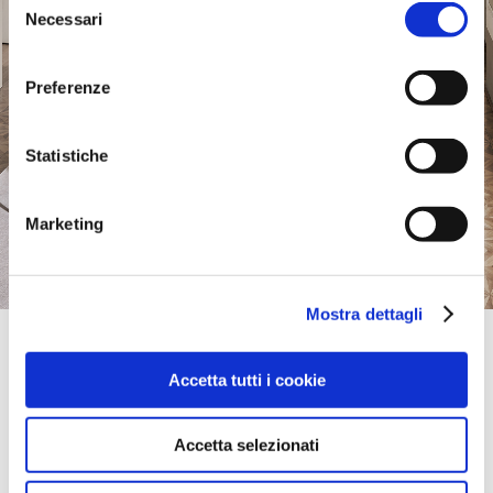
Necessari
del
consenso
Preferenze
Statistiche
Marketing
Mostra dettagli
Official Retailer
Nimus Furniture & Interiors | Shizuoka
Accetta tutti i cookie
1-6-50, SHIDA, FUJIEDA CITY,
426-8670, SHIZUOKA, Shizuoka, Japan
take me here
Accetta selezionati